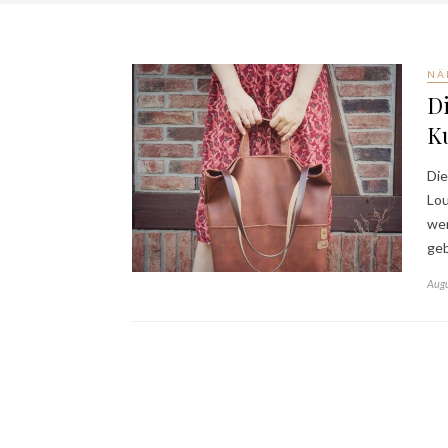
NÄ
D
K
Die
Lou
wer
ge
Augu