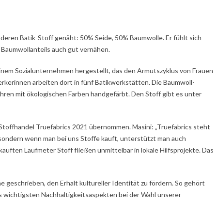
deren Batik-Stoff genäht: 50% Seide, 50% Baumwolle. Er fühlt sich
 Baumwollanteils auch gut vernähen.
einem Sozialunternehmen hergestellt, das den Armutszyklus von Frauen
erkerinnen arbeiten dort in fünf Batikwerkstätten. Die Baumwoll-
hren mit ökologischen Farben handgefärbt. Den Stoff gibt es unter
-Stoffhandel Truefabrics 2021 übernommen. Masini: „Truefabrics steht
t, sondern wenn man bei uns Stoffe kauft, unterstützt man auch
rkauften Laufmeter Stoff fließen unmittelbar in lokale Hilfsprojekte. Das
e geschrieben, den Erhalt kultureller Identität zu fördern. So gehört
hs wichtigsten Nachhaltigkeitsaspekten bei der Wahl unserer